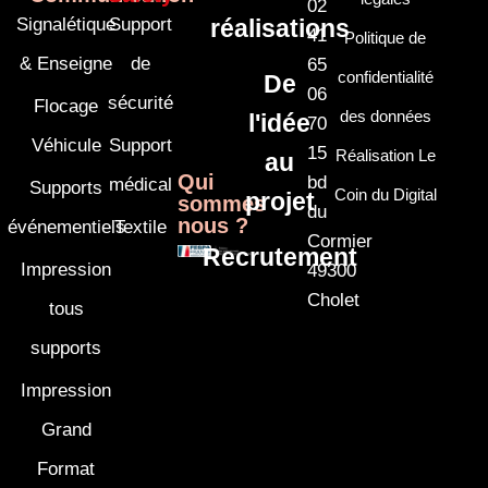
02
Signalétique
Support
réalisations
41
Politique de
& Enseigne
de
65
confidentialité
De
06
sécurité
Flocage
des données
l'idée
70
Véhicule
Support
15
Réalisation Le
au
Qui
bd
médical
Supports
Coin du Digital
projet
sommes
du
nous ?
événementiels
Textile
Cormier
Recrutement
Impression
49300
Cholet
tous
supports
Impression
Grand
Format