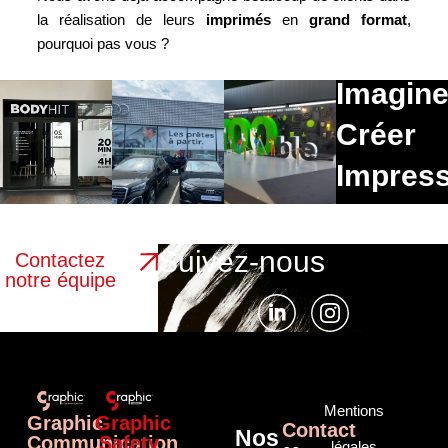
la réalisation de leurs
imprimés
en
grand format
,
pourquoi pas vous ?
Imagine
Créer
Impress
Suivez-nous
Contactez
notre équipe
Mentions
Graphic
Graphic
Contact
Nos
Communication
Safety
légales