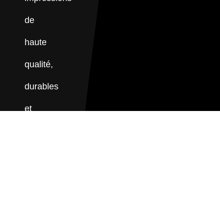
de
haute
qualité,
durables
et
esthétiques.